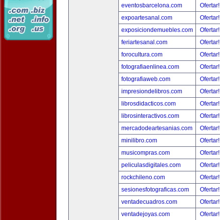
eventosbarcelona.com
Ofertar
expoartesanal.com
Ofertar
exposiciondemuebles.com
Ofertar
feriartesanal.com
Ofertar
forocultura.com
Ofertar
fotografiaenlinea.com
Ofertar
fotografiaweb.com
Ofertar
impresiondelibros.com
Ofertar
librosdidacticos.com
Ofertar
librosinteractivos.com
Ofertar
mercadodeartesanias.com
Ofertar
minilibro.com
Ofertar
musicompras.com
Ofertar
peliculasdigitales.com
Ofertar
rockchileno.com
Ofertar
sesionesfotograficas.com
Ofertar
ventadecuadros.com
Ofertar
ventadejoyas.com
Ofertar