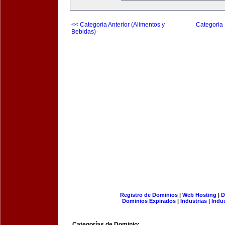
<< Categoria Anterior (Alimentos y
Categoria 
Bebidas)
Registro de Dominios
|
Web Hosting
|
D
Dominios Expirados
|
Industrias
|
Indu
Categorías de Dominio: