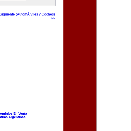
Siguiente (AutomÃ³viles y Coches)
>>
ominios En Venta
strias Argentinas