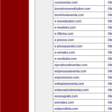
cursoventas.com
Ofe
domainsmonetization.com
Ofe
dominioalaventa.com
Ofe
e-monetization.com
Ofe
e-muebles.com
Ofe
e-Oficina.com
Ofe
e-precios.com
Ofe
e-presupuestos.com
Ofe
e-remates.com
Ofe
e-vendedor.com
Ofe
ejecutivosdeventas.com
Ofe
empresasalaventa.com
Ofe
enpromocion.com
Ofe
entradasenventa.com
Ofe
entrenadordeventas.com
Ofe
enviosgratis.com
Ofe
eremates.com
Ofe
estaenoferta.com
Ofe