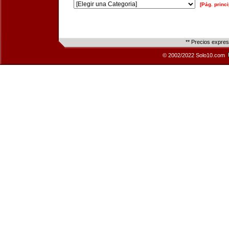
[Pág. princi
** Precios expre
© 2002/2022 Solo10.com