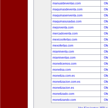
manualdeventas.com
Ofe
maquinasdeventa.com
Ofe
maquinasenventa.com
Ofe
maquinasusadas.com
Ofe
mejorventa.com
Ofe
mercadoventa.com
Ofe
mexicoofertas.com
Ofe
mexofertas.com
Ofe
miamiventa.com
Ofe
miamiventas.com
Ofe
moneticemos.com
Ofe
monetisa.com
Ofe
monetiza.com.es
Ofe
monetizacion.com.es
Ofe
monetizacion.es
Ofe
monetizado.com
Ofe
monetizando.com
Ofe