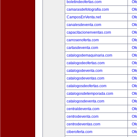
boletindeofertas.com
Ofe
camarasdefotografia.com
Ofe
CamposEnVenta.net
Ofe
canalesdeventa.com
Ofe
capacitacionenventas.com
Ofe
carrosenoferta.com
Ofe
cartasdeventa.com
Ofe
catalogodemaquinaria.com
Ofe
catalogodeofertas.com
Ofe
catalogodeventa.com
Ofe
catalogodeventas.com
Ofe
catalogosdeofertas.com
Ofe
catalogosdetemporada.com
Ofe
catalogosdeventa.com
Ofe
centraldeventa.com
Ofe
centrodeventa.com
Ofe
centrodeventas.com
Ofe
ciberoferta.com
Ofe