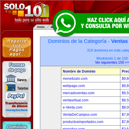
Dominios de la Categoría -
Ventas
316 dominios en esta categ
Mostrando 1 de 150
Ver siguientes 150 >>
Nombre de Dominio
Prec
monetizalo.com
$9,
webpago.com
$9,
mercadoventas.com
$9,
ventavirtual.com
$8,
e-Venta.com
$8,
VentaDeCampos.com
$7,
productosimportados.com
$7,