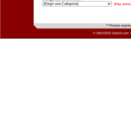
[Pág. princi
** Precios expre
© 2002/2022 Solo10.com