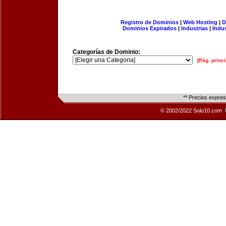
Registro de Dominios
|
Web Hosting
|
D
Dominios Expirados
|
Industrias
|
Indu
Categorías de Dominio:
[Pág. princi
** Precios expre
© 2002/2022 Solo10.com