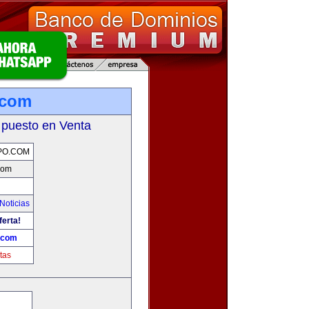
.com
 puesto en Venta
PO.COM
com
Noticias
ferta!
.com
tas