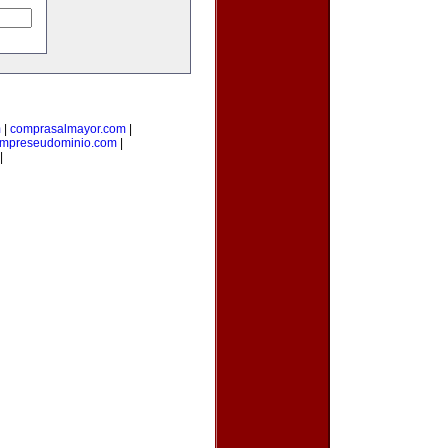
m
|
comprasalmayor.com
|
mpreseudominio.com
|
|