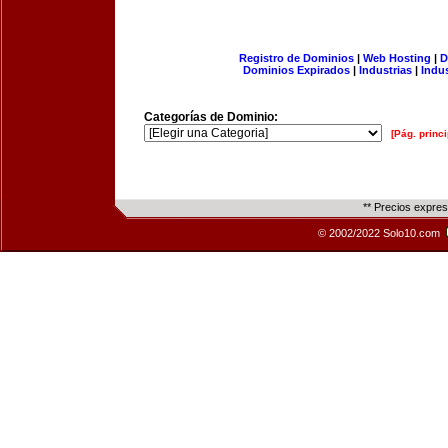
Registro de Dominios
|
Web Hosting
|
D
Dominios Expirados
|
Industrias
|
Indu
Categorías de Dominio:
[Pág. princi
** Precios expre
© 2002/2022 Solo10.com