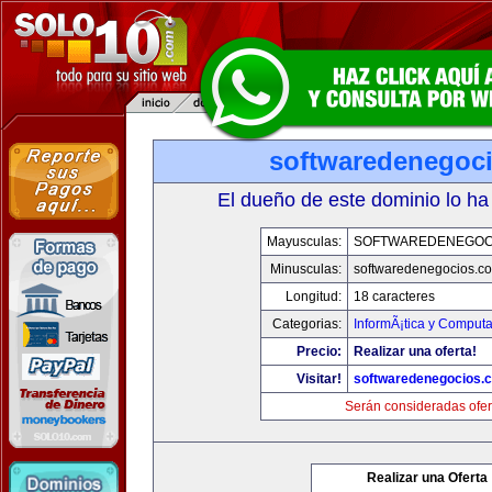
softwaredenegoc
El dueño de este dominio lo ha
Mayusculas:
SOFTWAREDENEGOC
Minusculas:
softwaredenegocios.c
Longitud:
18 caracteres
Categorias:
InformÃ¡tica y Comput
Precio:
Realizar una oferta!
Visitar!
softwaredenegocios.
Serán consideradas ofer
Realizar una Oferta