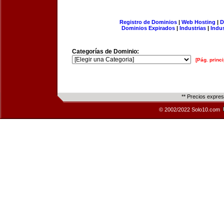
Registro de Dominios
|
Web Hosting
|
D
Dominios Expirados
|
Industrias
|
Indu
Categorías de Dominio:
[Pág. princi
** Precios expre
© 2002/2022 Solo10.com