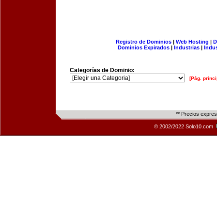
Registro de Dominios
|
Web Hosting
|
D
Dominios Expirados
|
Industrias
|
Indu
Categorías de Dominio:
[Pág. princi
** Precios expre
© 2002/2022 Solo10.com