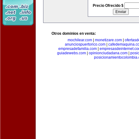
Precio Ofrecido $
Otros dominios en venta:
mochilear.com
|
monetizare.com
|
ofertas
anunciospuertorico.com
|
cafedemaquina.c
empresadefamilia.com
|
empresasdeinternet.c
guiadewebs.com
|
opinionciudadana.com
|
posi
posicionamientocolombia