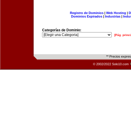
Registro de Dominios
|
Web Hosting
|
D
Dominios Expirados
|
Industrias
|
Indu
Categorías de Dominio:
[Pág. princi
** Precios expre
© 2002/2022 Solo10.com