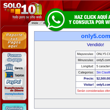
only5.co
Vendido!
Mayusculas:
ONLY5.C
Minusculas:
only5.co
Longitud:
5 caracte
Categorias:
Sin Clasif
Precio:
$2,500.00
Visitar!
only5.co
Serán consideradas ofer