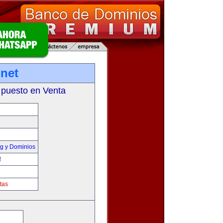
net
 puesto en Venta
g y Dominios
!
tas