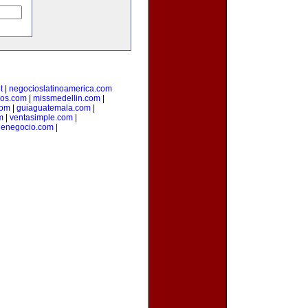
t
|
negocioslatinoamerica.com
ios.com
|
missmedellin.com
|
com
|
guiaguatemala.com
|
m
|
ventasimple.com
|
denegocio.com
|