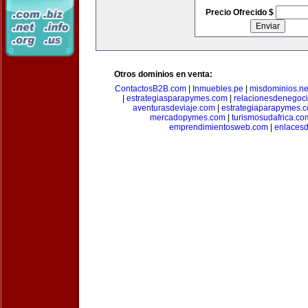
Precio Ofrecido $
Otros dominios en venta:
ContactosB2B.com
|
Inmuebles.pe
|
misdominios.ne
|
estrategiasparapymes.com
|
relacionesdenegoc
aventurasdeviaje.com
|
estrategiaparapymes.
mercadopymes.com
|
turismosudafrica.co
emprendimientosweb.com
|
enlaces