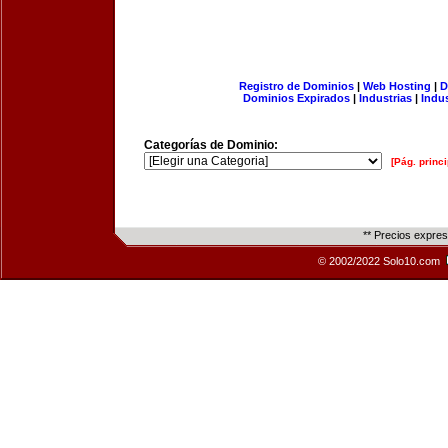
Registro de Dominios
|
Web Hosting
|
D
Dominios Expirados
|
Industrias
|
Indu
Categorías de Dominio:
[Pág. princi
** Precios expre
© 2002/2022 Solo10.com