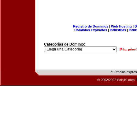
Registro de Dominios
|
Web Hosting
|
D
Dominios Expirados
|
Industrias
|
Indu
Categorías de Dominio:
[Pág. princi
** Precios expre
© 2002/2022 Solo10.com